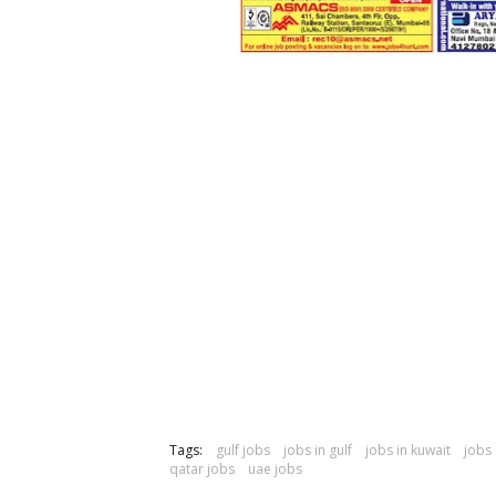
Tags:
gulf jobs
jobs in gulf
jobs in kuwait
jobs
qatar jobs
uae jobs