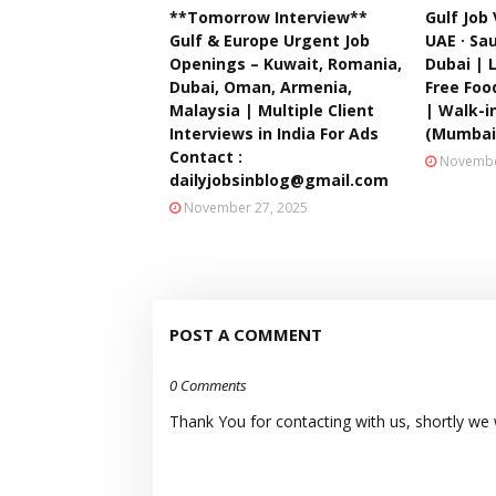
**Tomorrow Interview**
Gulf Job
Gulf & Europe Urgent Job
UAE · Sau
Openings – Kuwait, Romania,
Dubai | 
Dubai, Oman, Armenia,
Free Fo
Malaysia | Multiple Client
| Walk-i
Interviews in India For Ads
(Mumbai
Contact :
Novembe
dailyjobsinblog@gmail.com
November 27, 2025
POST A COMMENT
0 Comments
Thank You for contacting with us, shortly we wi