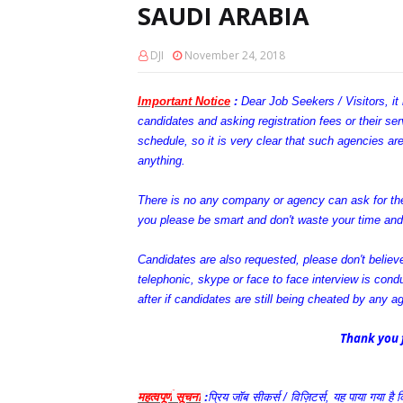
SAUDI ARABIA
DJI
November 24, 2018
Important Notice
:
Dear Job Seekers / Visitors, it
candidates and asking registration fees or their se
schedule, so it is very clear that such agencies a
anything.
There is no any company or agency can ask for thei
you please be smart and don't waste your time an
Candidates are also requested, please don't believ
telephonic, skype or face to face interview is con
after if candidates are still being cheated by any a
Thank you f
महत्वपूर्ण
सूचना
:
प्रिय
जॉब
सीकर्स
/
विज़िटर्स
,
यह
पाया
गया
है
क