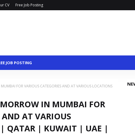
ur CV
Free Job Posting
REE JOB POSTING
NE
 MUMBAI FOR VARIOUS CATEGORIES AND AT VARIOUS LOCATIONS
TOMORROW IN MUMBAI FOR
 AND AT VARIOUS
| QATAR | KUWAIT | UAE |