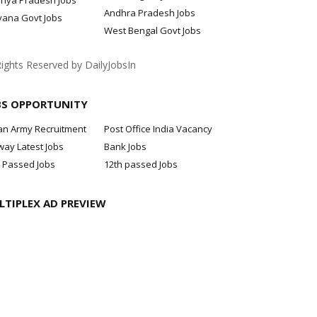
hya Pradesh Jobs
Andhra Pradesh Jobs
yana Govt Jobs
West Bengal Govt Jobs
Rights Reserved by DailyJobsIn
BS OPPORTUNITY
an Army Recruitment
Post Office India Vacancy
way Latest Jobs
Bank Jobs
 Passed Jobs
12th passed Jobs
LTIPLEX AD PREVIEW