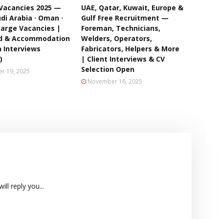
 Vacancies 2025 —
UAE, Qatar, Kuwait, Europe &
di Arabia · Oman ·
Gulf Free Recruitment —
Large Vacancies |
Foreman, Technicians,
od & Accommodation
Welders, Operators,
n Interviews
Fabricators, Helpers & More
)
| Client Interviews & CV
Selection Open
r 19, 2025
November 16, 2025
ll reply you...