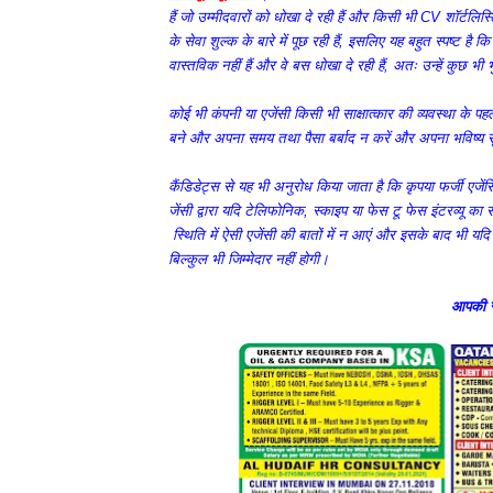
हैं
जो
उम्मीदवारों
को
धोखा
दे
रही
हैं
और
किसी
भी
CV
शॉर्टलिस्ट
के
सेवा
शुल्क
के
बारे
में
पूछ
रही
हैं
,
इसलिए
यह
बहुत
स्पष्ट
है
कि
वास्तविक
नहीं
हैं
और
वे
बस
धोखा
दे
रही
हैं
,
अतः
उन्हें
कुछ
भी
कोई
भी
कंपनी
या
एजेंसी
किसी
भी
साक्षात्कार
की
व्यवस्था
के
पहल
बने
और
अपना
समय
तथा
पैसा
बर्बाद
न
करें
और
अपना
भविष्य
स
कैंडिडेट्स
से
यह
भी
अनुरोध
किया
जाता
है
कि
कृपया
फर्जी
एजेंस
जेंसी
द्वारा
यदि
टेलिफोनिक
,
स्काइप
या
फेस
टू
फेस
इंटरव्यू
का
स्थिति
में
ऐसी
एजेंसी
की
बातों
में
न
आएं
और
इसके
बाद
भी
यदि
बिल्कुल
भी
जिम्मेदार
नहीं
होगी।
आपकी