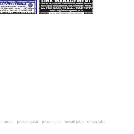
 in oman
jobs in qatar
jobs in uae
kuwait jobs
oman jobs