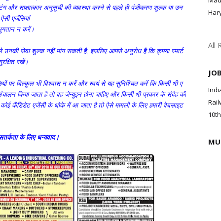
Mad
िंग
और
साक्षात्कार
अनुसूची
की
व्यवस्था
करने
से
पहले
ही
पंजीकरण
शुल्क
या
उन
Har
ऐसी
एजेंसियां
भुगतान
न
करें।
All 
े
उनकी
सेवा
शुल्क
नहीं
मांग
सकती
है
,
इसलिए
आपसे
अनुरोध
है
कि
कृपया
स्मार्ट
ुरक्षित
रखें।
JO
ियों
पर
बिल्कुल
भी
विश्वास
न
करें
और
स्वयं
से
यह
सुनिश्चित
करें
कि
किसी
भी
ए
Indi
संचालन
किया
जाता
है
तो
वह
जेन्युइन
होना
चाहिए
और
किसी
भी
प्रकार
के
संदेह
की
Rail
कोई
कैंडिडेट
एजेंसी
के
धोके
में
आ
जाता
है
तो
ऐसे
मामलों
के
लिए
हमारी
वेबसाइट
10th
सतर्कता
के
लिए
धन्यवाद।
MU