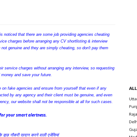
 is noticed that there are some job providing agencies cheating
rvice charges before arranging any CV shortlisting & interview
re not genuine and they are simply cheating, so don't pay them
r service charges without arranging any interview, so requesting
d money and save your future.
ALL
e on fake agencies and ensure from yourself that even if any
ducted by any agency and their client must be genuine, and even
Utt
gency, our website shall not be responsible at all for such cases.
Pun
Raja
or your smart alertness.
Delh
Guja
ि
कुछ
नौकरी
प्रदान
करने
वाली
एजेंसियां