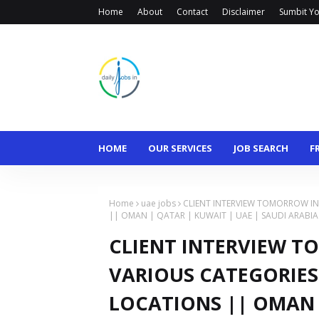
Home
About
Contact
Disclaimer
Sumbit Yo
HOME
OUR SERVICES
JOB SEARCH
F
Home
uae jobs
CLIENT INTERVIEW TOMORROW IN
|| OMAN | QATAR | KUWAIT | UAE | SAUDI ARABIA
CLIENT INTERVIEW 
VARIOUS CATEGORIES
LOCATIONS || OMAN 